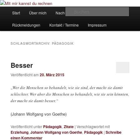
Zum
Zum
Ein Mathe-Nachhilfe-Blog
primären
sekundären
Hauptmenü
Such
Start
Über mich
Nachhilfe-Angebote
Inhalt
Inhalt
springen
springen
Mit mir kannst du rechnen
Rückmeldungen
Kontakt / Termine
Impressum
SCHLAGWORTARCHIV:
PÄDAGOGIK
Besser
Veröffentlicht am
20. März 2015
„Wer die Menschen so behandelt, wie sie sind, der macht sie damit
schlechter. Wer aber die Menschen so behandelt, wie sie sein könnten,
der macht sie damit besser.“
(Johann Wolfgang von Goethe)
Veröffentlicht unter
Pädagogik
,
Zitate
|
Verschlagwortet mit
Erziehung
,
Johann Wolfgang von Goethe
,
Pädagogik
|
Schreibe
einen Kommentar