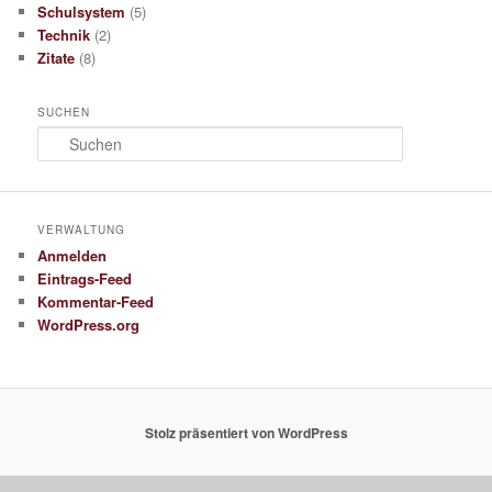
Schulsystem
(5)
Technik
(2)
Zitate
(8)
SUCHEN
S
u
c
h
e
VERWALTUNG
n
Anmelden
Eintrags-Feed
Kommentar-Feed
WordPress.org
Stolz präsentiert von WordPress