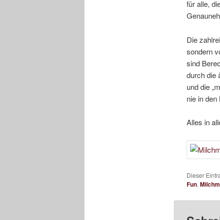
für alle, 
Genaunehm
Die zahlre
sondern v
sind Berec
durch die 
und die „m
nie in den
Alles in a
Dieser Eint
Fun
,
Milchm