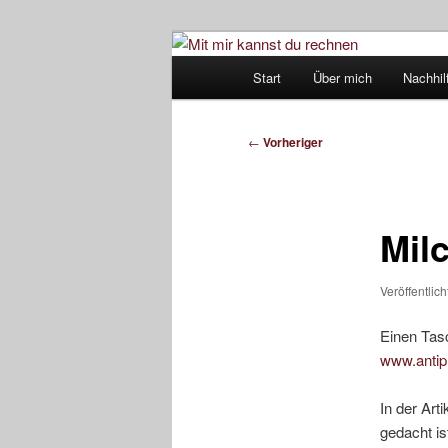
Zum
Ein Mathe-Nachhilfe-Blog
primären
Hauptmenü
Start
Über mich
Nachhil
Inhalt
Mit mir kanns
springen
Beitragsnavigation
←
Vorheriger
Mil
Veröffentlic
Einen Tasc
www.antip
In der Art
gedacht is