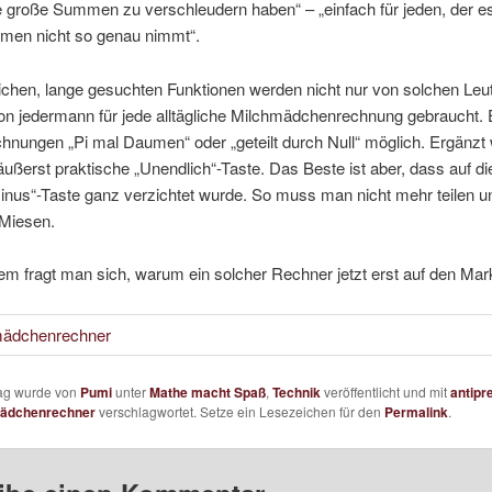
die große Summen zu verschleudern haben“ – „einfach für jeden, der 
en nicht so genau nimmt“.
ichen, lange gesuchten Funktionen werden nicht nur von solchen Leu
on jedermann für jede alltägliche Milchmädchenrechnung gebraucht. 
hnungen „Pi mal Daumen“ oder „geteilt durch Null“ möglich. Ergänzt 
äußerst praktische „Unendlich“-Taste. Das Beste ist aber, dass auf die 
inus“-Taste ganz verzichtet wurde. So muss man nicht mehr teilen un
 Miesen.
llem fragt man sich, warum ein solcher Rechner jetzt erst auf den Ma
rag wurde von
Pumi
unter
Mathe macht Spaß
,
Technik
veröffentlicht und mit
antipr
ädchenrechner
verschlagwortet. Setze ein Lesezeichen für den
Permalink
.