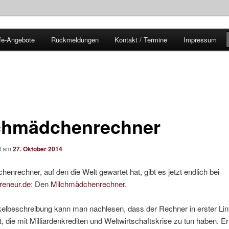
fe-Angebote
Rückmeldungen
Kontakt / Termine
Impressum
t du rechnen
chmädchenrechner
ht am
27. Oktober 2014
henrechner, auf den die Welt gewartet hat, gibt es jetzt endlich bei
reneur.de
: Den
Milchmädchenrechner
.
ikelbeschreibung kann man nachlesen, dass der Rechner in erster Linie
t, die mit Milliardenkrediten und Weltwirtschaftskrise zu tun haben. Er 