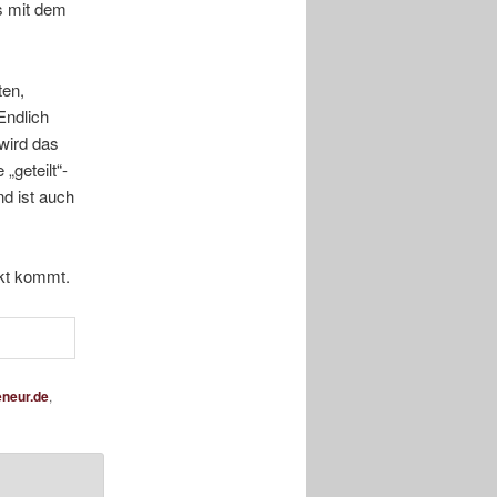
es mit dem
ten,
Endlich
wird das
„geteilt“-
d ist auch
rkt kommt.
eneur.de
,