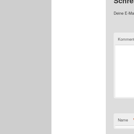
Schre
Deine E-Mai
Komment
Name