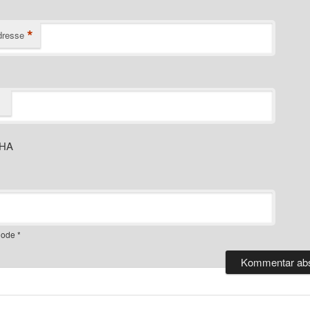
*
dresse
ode
*