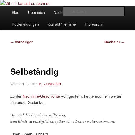
Zum
Ein Mathe-Nachhilfe-Blog
primären
Hauptmenü
Such
Start
Über mich
Nachhilfe-Angebote
Inhalt
springen
Mit mir kannst du rechnen
Rückmeldungen
Kontakt / Termine
Impressum
Beitragsnavigation
←
Vorheriger
Nächster
→
Selbständig
Veröffentlicht am
19. Juni 2009
Zu der
Nachhilfe-Geschichte
von gestern, heute noch ein weiter
führender Gedanke:
Das Ziel der Erziehung sollte sein,
dem Kinde zu ermöglichen, später ohne Lehrer weiterzukommen.
Elbert Green Hubbard