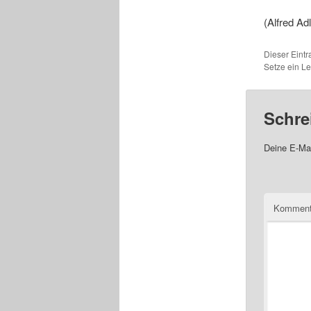
(Alfred Adl
Dieser Eint
Setze ein L
Schre
Deine E-Mai
Komment