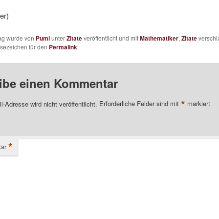
er)
rag wurde von
Pumi
unter
Zitate
veröffentlicht und mit
Mathematiker
,
Zitate
verschl
esezeichen für den
Permalink
.
ibe einen Kommentar
*
l-Adresse wird nicht veröffentlicht.
Erforderliche Felder sind mit
markiert
*
ar