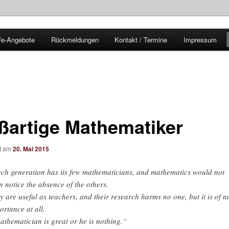
fe-Angebote
Rückmeldungen
Kontakt / Termine
Impressum
t du rechnen
ßartige Mathematiker
ht am
20. Mai 2015
ch generation has its few mathematicians, and mathematics would not
n notice the absence of the others.
y are useful as teachers, and their research harms no one, but it is of n
ortance at all.
athematician is great or he is nothing.“