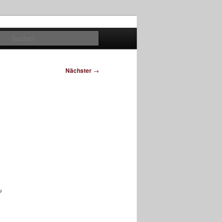
Suchen
Nächster
→
o